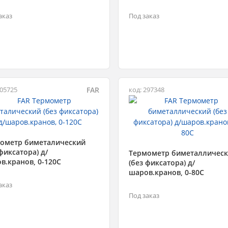
аказ
Под заказ
FAR
105725
код: 297348
ометр биметалический
 фиксатора) д/
Термометр биметалличес
в.кранов, 0-120С
(без фиксатора) д/
шаров.кранов, 0-80С
аказ
Под заказ