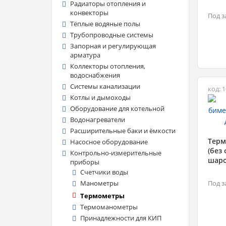
Радиаторы отопления и
конвекторы
Под з
Тёплые водяные полы
Трубопроводные системы
Запорная и регулирующая
арматура
Коллекторы отопления,
водоснабжения
Системы канализации
код: 
Котлы и дымоходы
Оборудование для котельной
Водонагреватели
Расширительные баки и ёмкости
Терм
Насосное оборудование
(без
Контрольно-измерительные
шаро
приборы
Счетчики воды
Манометры
Под з
Термометры
Термоманометры
Принадлежности для КИП