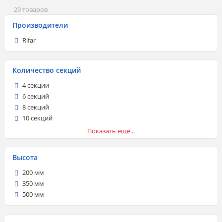
29 товаров
Производители
Rifar
Количество секций
4 секции
6 секций
8 секций
10 секций
12 секций
Показать ещё...
14 секций
Высота
200 мм
350 мм
500 мм