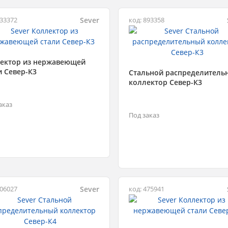
Sever
933372
код: 893358
ектор из нержавеющей
и Север-К3
Стальной распределитель
коллектор Север-К3
аказ
Под заказ
Sever
406027
код: 475941