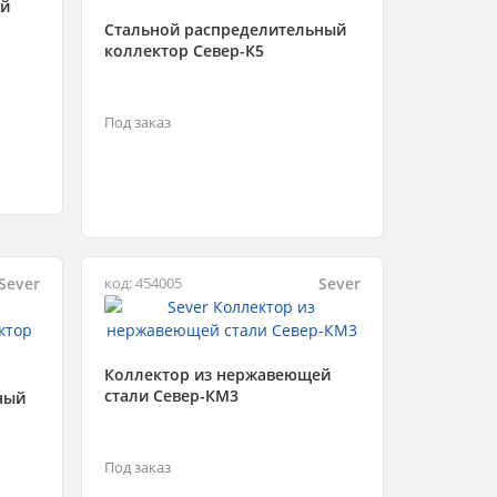
ей
Стальной распределительный
коллектор Север-К5
Под заказ
Sever
Sever
код: 454005
Коллектор из нержавеющей
стали Север-КМ3
ный
Под заказ