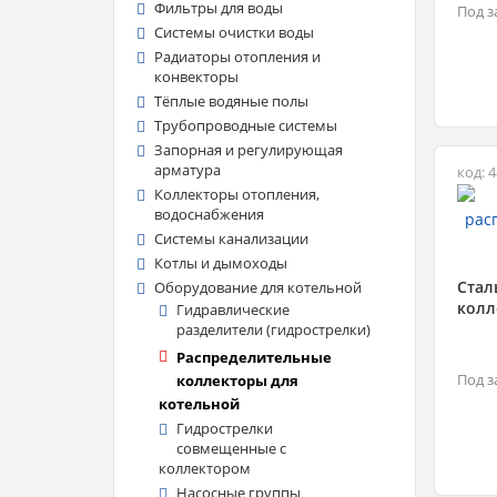
Фильтры для воды
Под з
Системы очистки воды
Радиаторы отопления и
конвекторы
Тёплые водяные полы
Трубопроводные системы
Запорная и регулирующая
арматура
код: 
Коллекторы отопления,
водоснабжения
Системы канализации
Котлы и дымоходы
Стал
Оборудование для котельной
колл
Гидравлические
разделители (гидрострелки)
Распределительные
Под з
коллекторы для
котельной
Гидрострелки
совмещенные с
коллектором
Насосные группы