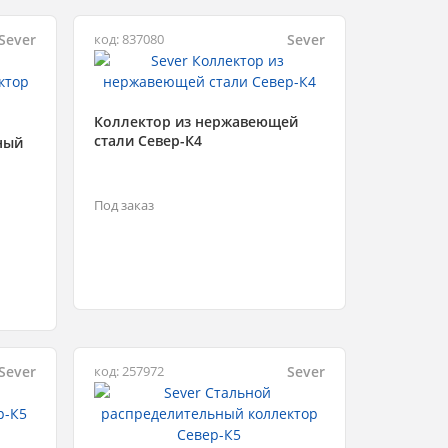
Sever
Sever
код: 837080
Коллектор из нержавеющей
стали Север-К4
ный
Под заказ
Sever
Sever
код: 257972