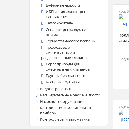
Буферные емкости
код: 
ИБП и стабилизаторы
напряжения
Теплоноситель
Сепараторы воздуха и
шлама
Колл
стал
Термостатические клапаны
Трехходовые
смесительные и
разделительные клапаны
Под з
Сервоприводы для
смесительных клапанов
Группы безопасности
Клапаны подпитки
Водонагреватели
Расширительные баки и ёмкости
Насосное оборудование
код: 
Контрольно-измерительные
приборы
Контроллеры и автоматика