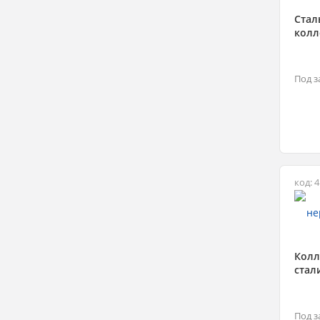
Стал
колл
Под з
код: 
Колл
стал
Под з