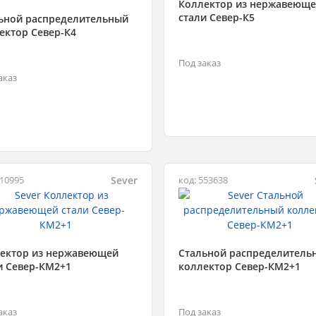
Коллектор из нержавеющ
стали Север-К5
ьной распределительный
ектор Север-К4
Под заказ
аказ
Sever
410995
код: 553638
ектор из нержавеющей
Стальной распределитель
и Север-КМ2+1
коллектор Север-КМ2+1
аказ
Под заказ