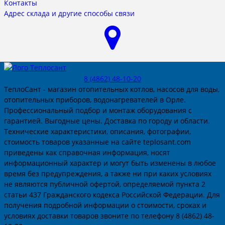
Контакты
Адрес склада и другие способы связи
8 (4862) 48-10-20
ТеплоСант - магазин отопительных котлов, насосов для воды,
отопительных приборов, водонагревателей в Орле.
Профессиональный подбор и монтаж оборудования с
гарантией. Выгодные цены. Доставка по городу и области.
Технические характеристики, описания, фотографии,
стоимость товаров указанные на сайте teplosant.com
приведены как справочная информация, носят
информационный характер и могут быть изменены в любое
время без предупреждения, а также ни при каких условиях
не являются публичной офертой, определяемой пункта 2
статьи 437 Гражданского кодекса Российской Федерации. Для
получения подробной информации о стоимости, сроках и
условиях доставки товаров звоните по телефону 8 (4862) 48-