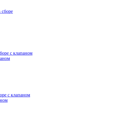
паном
аном