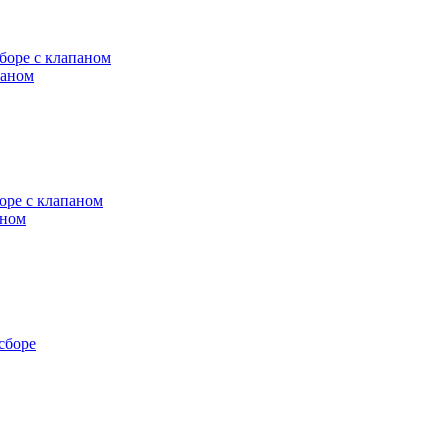
паном
аном