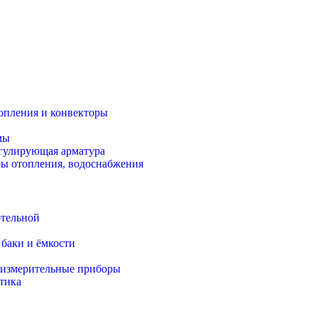
опления и конвекторы
мы
егулирующая арматура
ы отопления, водоснабжения
отельной
баки и ёмкости
-измерительные приборы
тика