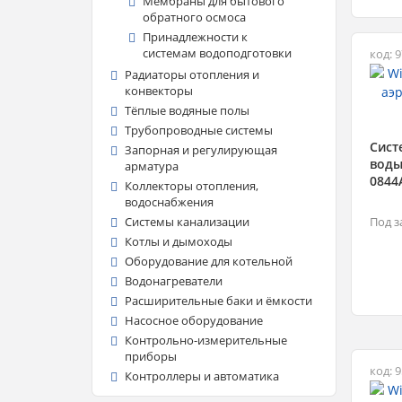
Мембраны для бытового
обратного осмоса
Принадлежности к
системам водоподготовки
код: 
Радиаторы отопления и
конвекторы
Тёплые водяные полы
Трубопроводные системы
Сист
Запорная и регулирующая
воды
арматура
0844
Коллекторы отопления,
водоснабжения
Системы канализации
Под з
Котлы и дымоходы
Оборудование для котельной
Водонагреватели
Расширительные баки и ёмкости
Насосное оборудование
Контрольно-измерительные
приборы
код: 
Контроллеры и автоматика