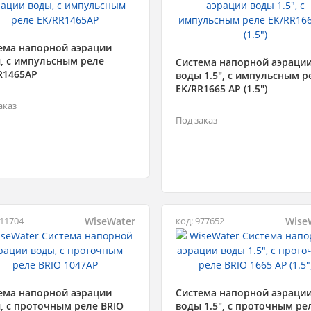
ема напорной аэрации
, с импульсным реле
Система напорной аэраци
R1465AP
воды 1.5", с импульсным р
EK/RR1665 AP (1.5")
аказ
Под заказ
WiseWater
Wise
211704
код: 977652
ема напорной аэрации
Система напорной аэраци
, с проточным реле BRIO
воды 1.5", с проточным ре