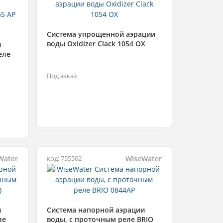
Система упрощенной аэрации
воды Oxidizer Clack 1054 OX
и
еле
Под заказ
Water
WiseWater
код: 755502
и
Система напорной аэрации
ле
воды, с проточным реле BRIO