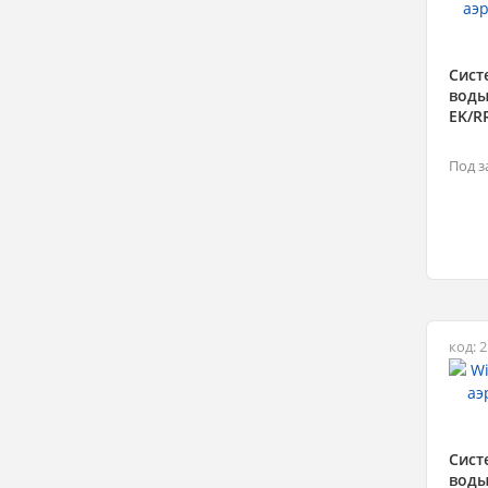
Сист
воды
EK/R
Под з
код: 
Сист
воды