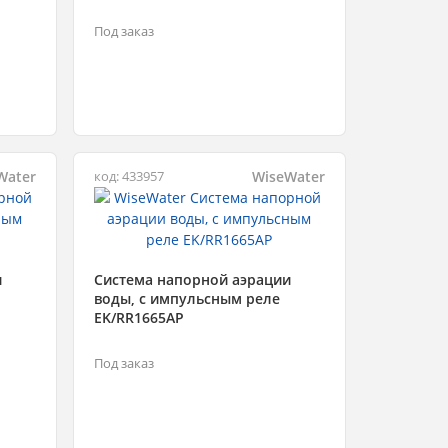
Под заказ
Water
WiseWater
код: 433957
и
Система напорной аэрации
воды, с импульсным реле
EK/RR1665AP
Под заказ