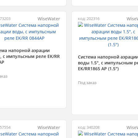
WiseWater
Wise
973203
код: 202316
ема напорной аэрации
, с импульсным реле EK/RR
Система напорной аэраци
AP
воды 1.5", с импульсным р
EK/RR1865 AP (1.5")
аказ
Под заказ
WiseWater
Wise
957554
код: 340208