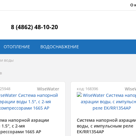
О 
8 (4862) 48-10-20
ОТОПЛЕНИЕ
ВОДОСНАБЖЕНИЕ
ии воды
в
WiseWater
Wise
925948
код: 168396
ема напорной аэрации
Система напорной аэраци
1.5", c 2-мя
воды, с импульсным реле
рессорами 1665 AP
EK/RR1354AP