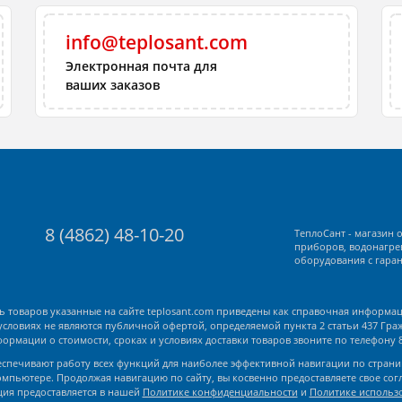
info@teplosant.com
Электронная почта для
ваших заказов
8 (4862) 48-10-20
ТеплоСант - магазин 
приборов, водонагре
оборудования с гаран
ть товаров указанные на сайте teplosant.com приведены как справочная информа
условиях не являются публичной офертой, определяемой пункта 2 статьи 437 Гр
рмации о стоимости, сроках и условиях доставки товаров звоните по телефону 8 (
беспечивают работу всех функций для наиболее эффективной навигации по страниц
мпьютере. Продолжая навигацию по сайту, вы косвенно предоставляете свое согла
ия предоставляется в нашей
Политике конфиденциальности
и
Политике использо