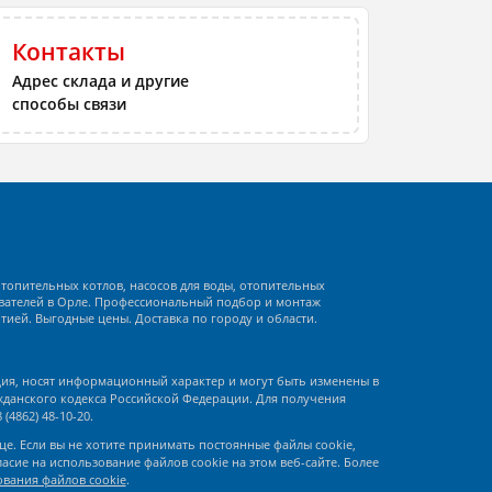
Контакты
Адрес склада и другие
способы связи
отопительных котлов, насосов для воды, отопительных
вателей в Орле. Профессиональный подбор и монтаж
тией. Выгодные цены. Доставка по городу и области.
ция, носят информационный характер и могут быть изменены в
ажданского кодекса Российской Федерации. Для получения
4862) 48-10-20.
е. Если вы не хотите принимать постоянные файлы cookie,
сие на использование файлов cookie на этом веб-сайте. Более
вания файлов сookie
.