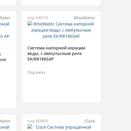
Water
WiseWater
код: 540710
Система напорной аэрации
воды, с импульсным реле
и
EK/RR1865AP
еле
Под заказ
Water
Clack
код: 854955