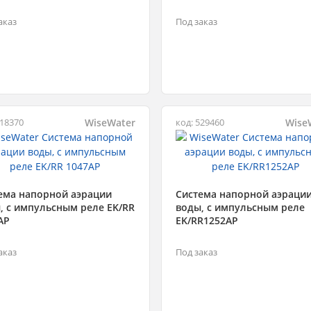
аказ
Под заказ
WiseWater
Wise
618370
код: 529460
ема напорной аэрации
Система напорной аэраци
, с импульсным реле EK/RR
воды, с импульсным реле
AP
EK/RR1252AP
аказ
Под заказ